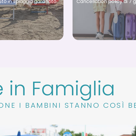
sto in spiaggia garantito
Cancellation policy di 7 g
 in Famiglia
ONE I BAMBINI STANNO COSÌ B