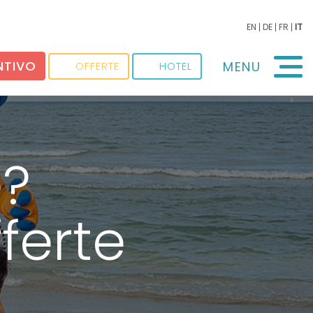
EN
DE
FR
IT
NTIVO
MENU
OFFERTE
HOTEL
e?
ferte