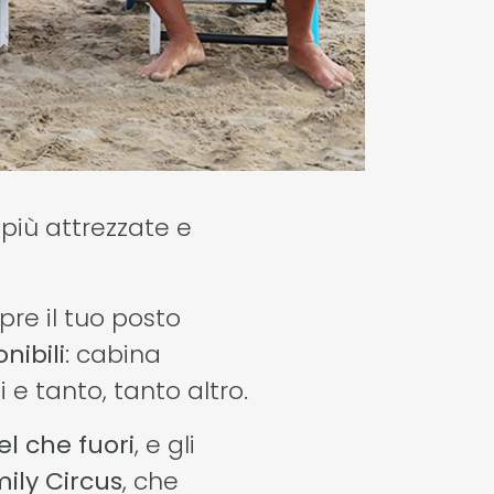
e più attrezzate e
pre il tuo posto
nibili
: cabina
 e tanto, tanto altro.
l che fuori
, e gli
ily Circus
, che