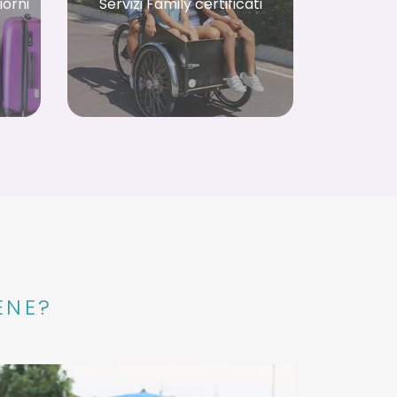
iorni
Servizi Family certificati
ENE?